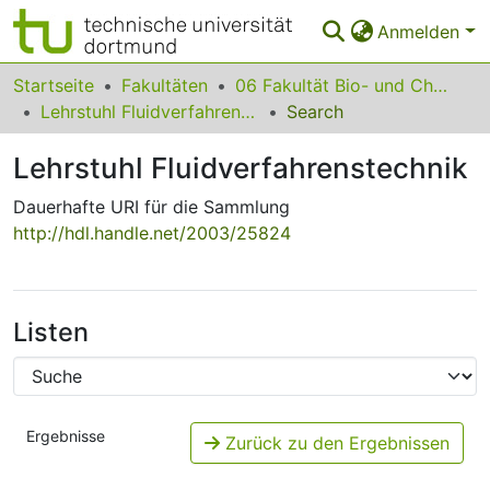
Anmelden
Bereiche & Sammlungen
Startseite
Fakultäten
06 Fakultät Bio- und Chemieingenieurwesen
Lehrstuhl Fluidverfahrenstechnik
Search
Das gesamte Repositorium
Lehrstuhl Fluidverfahrenstechnik
Statistiken
Dauerhafte URI für die Sammlung
FAQ
http://hdl.handle.net/2003/25824
Leitlinien
Zurück zur Startseite
Listen
Ergebnisse
Zurück zu den Ergebnissen