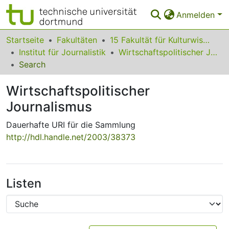
Anmelden
Bereiche & Sammlungen
Startseite
Fakultäten
15 Fakultät für Kulturwissenschaften
Institut für Journalistik
Wirtschaftspolitischer Journalismus
Das gesamte Repositorium
Search
Statistiken
Wirtschaftspolitischer
FAQ
Journalismus
Leitlinien
Dauerhafte URI für die Sammlung
http://hdl.handle.net/2003/38373
Zurück zur Startseite
Listen