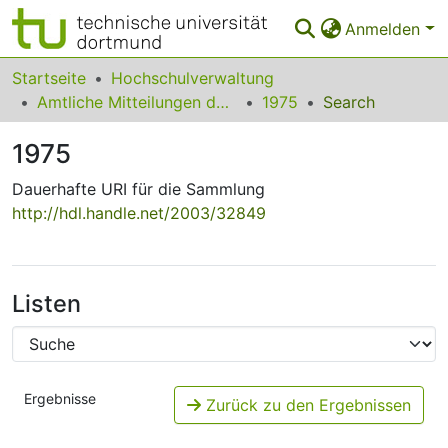
Anmelden
Bereiche & Sammlungen
Startseite
Hochschulverwaltung
Amtliche Mitteilungen der Pädagogischen Hochschule Ruhr
1975
Search
Das gesamte Repositorium
1975
Statistiken
Dauerhafte URI für die Sammlung
FAQ
http://hdl.handle.net/2003/32849
Leitlinien
Zurück zur Startseite
Listen
Ergebnisse
Zurück zu den Ergebnissen