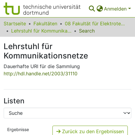
Anmelden
Bereiche & Sammlungen
Startseite
Fakultäten
08 Fakultät für Elektrotechnik und Informationstechnik
Lehrstuhl für Kommunikationsnetze
Search
Das gesamte Repositorium
Lehrstuhl für
Statistiken
Kommunikationsnetze
FAQ
Dauerhafte URI für die Sammlung
Leitlinien
http://hdl.handle.net/2003/31110
Zurück zur Startseite
Listen
Ergebnisse
Zurück zu den Ergebnissen