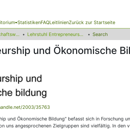
itorium
Statistiken
FAQ
Leitlinien
Zurück zur Startseite
11 Fakultät Wirtschaftswissenschaften
Lehrstuhl Entrepreneurship und Ökonomische Bildung
Search
eurship und Ökonomische Bi
.handle.net/2003/35763
rship und Ökonomische Bildung" befasst sich in Forschung 
on uns angesprochenen Zielgruppen sind vielfältig. In den