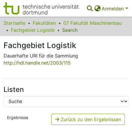
Anmelden
Bereiche & Sammlungen
Startseite
Fakultäten
07 Fakultät Maschinenbau
Fachgebiet Logistik
Search
Das gesamte Repositorium
Fachgebiet Logistik
Statistiken
Dauerhafte URI für die Sammlung
FAQ
http://hdl.handle.net/2003/115
Leitlinien
Zurück zur Startseite
Listen
Ergebnisse
Zurück zu den Ergebnissen