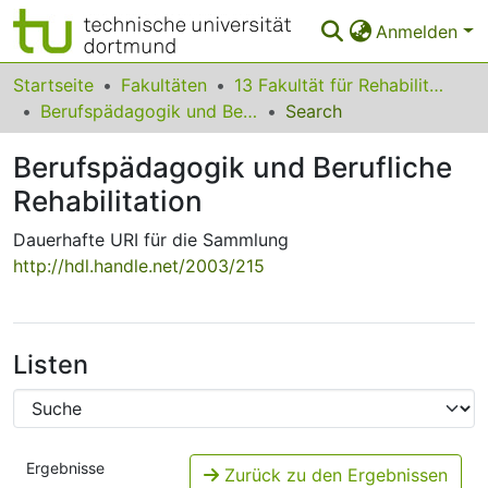
Anmelden
Bereiche & Sammlungen
Startseite
Fakultäten
13 Fakultät für Rehabilitationswissenschaften
Berufspädagogik und Berufliche Rehabilitation
Search
Das gesamte Repositorium
Berufspädagogik und Berufliche
Statistiken
Rehabilitation
FAQ
Dauerhafte URI für die Sammlung
Leitlinien
http://hdl.handle.net/2003/215
Zurück zur Startseite
Listen
Ergebnisse
Zurück zu den Ergebnissen