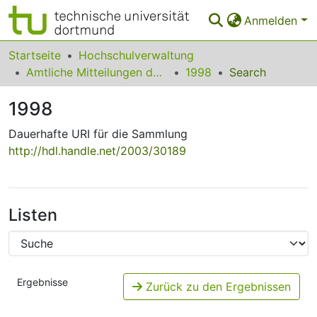
Anmelden
Bereiche & Sammlungen
Startseite
Hochschulverwaltung
Amtliche Mitteilungen der Technischen Universität Dortmund
1998
Search
Das gesamte Repositorium
1998
Statistiken
Dauerhafte URI für die Sammlung
FAQ
http://hdl.handle.net/2003/30189
Leitlinien
Zurück zur Startseite
Listen
Ergebnisse
Zurück zu den Ergebnissen