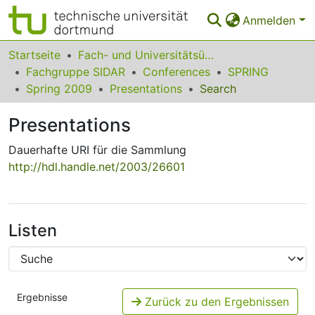
Anmelden
Bereiche & Sammlungen
Startseite
Fach- und Universitätsübergreifendes
Fachgruppe SIDAR
Conferences
SPRING
Das gesamte Repositorium
Spring 2009
Presentations
Search
Statistiken
Presentations
FAQ
Dauerhafte URI für die Sammlung
http://hdl.handle.net/2003/26601
Leitlinien
Zurück zur Startseite
Listen
Ergebnisse
Zurück zu den Ergebnissen