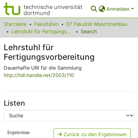
Anmelden
Bereiche & Sammlungen
Startseite
Fakultäten
07 Fakultät Maschinenbau
Lehrstuhl für Fertigungsvorbereitung
Search
Das gesamte Repositorium
Lehrstuhl für
Statistiken
Fertigungsvorbereitung
FAQ
Dauerhafte URI für die Sammlung
Leitlinien
http://hdl.handle.net/2003/110
Zurück zur Startseite
Listen
Ergebnisse
Zurück zu den Ergebnissen