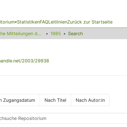
itorium
Statistiken
FAQ
Leitlinien
Zurück zur Startseite
Amtliche Mitteilungen der Technischen Universität Dortmund
1985
Search
.handle.net/2003/29938
h Zugangsdatum
Nach Titel
Nach Autor:in