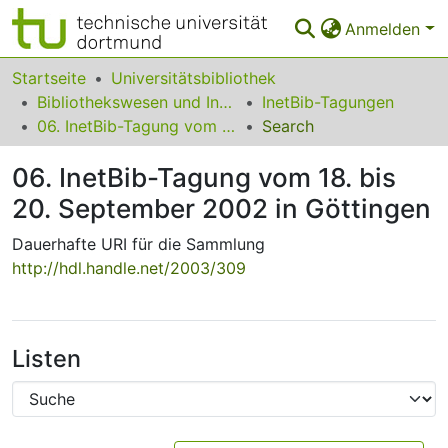
Anmelden
Bereiche & Sammlungen
Startseite
Universitätsbibliothek
Bibliothekswesen und Information
InetBib-Tagungen
Das gesamte Repositorium
06. InetBib-Tagung vom 18. bis 20. September 2002 in Göttingen
Search
Statistiken
06. InetBib-Tagung vom 18. bis
FAQ
20. September 2002 in Göttingen
Leitlinien
Dauerhafte URI für die Sammlung
http://hdl.handle.net/2003/309
Zurück zur Startseite
Listen