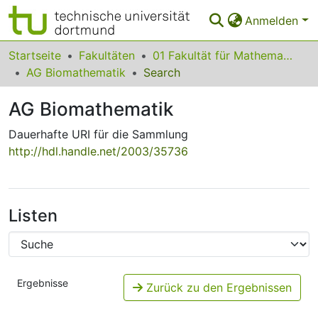
Anmelden
Bereiche & Sammlungen
Startseite
Fakultäten
01 Fakultät für Mathematik
AG Biomathematik
Search
Das gesamte Repositorium
AG Biomathematik
Statistiken
Dauerhafte URI für die Sammlung
FAQ
http://hdl.handle.net/2003/35736
Leitlinien
Zurück zur Startseite
Listen
Ergebnisse
Zurück zu den Ergebnissen