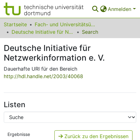
Anmelden
Bereiche & Sammlungen
Startseite
Fach- und Universitätsübergreifendes
Deutsche Initiative für Netzwerkinformation e. V.
Search
Das gesamte Repositorium
Deutsche Initiative für
Statistiken
Netzwerkinformation e. V.
FAQ
Dauerhafte URI für den Bereich
Leitlinien
http://hdl.handle.net/2003/40068
Zurück zur Startseite
Listen
Ergebnisse
Zurück zu den Ergebnissen