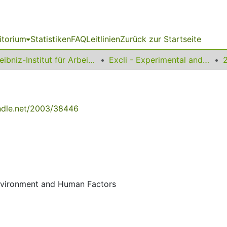
itorium
Statistiken
FAQ
Leitlinien
Zurück zur Startseite
Leibniz-Institut für Arbeitsforschung an der TU Dortmund
Excli - Experimental and Clinical Sciences
andle.net/2003/38446
Environment and Human Factors