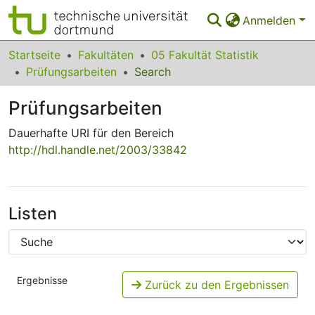
Anmelden
Bereiche & Sammlungen
Startseite
Fakultäten
05 Fakultät Statistik
Prüfungsarbeiten
Search
Das gesamte Repositorium
Prüfungsarbeiten
Statistiken
Dauerhafte URI für den Bereich
FAQ
http://hdl.handle.net/2003/33842
Leitlinien
Zurück zur Startseite
Listen
Ergebnisse
Zurück zu den Ergebnissen