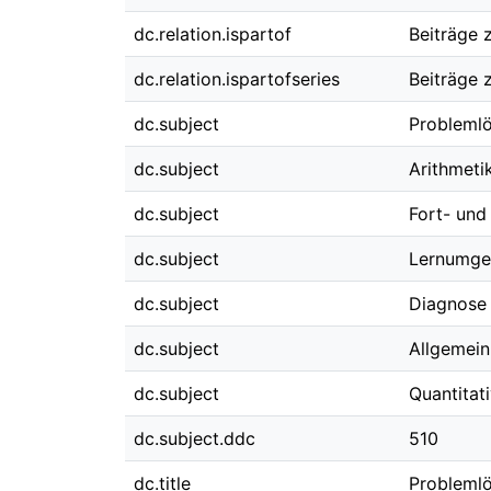
dc.relation.ispartof
Beiträge 
dc.relation.ispartofseries
Beiträge 
dc.subject
Probleml
dc.subject
Arithmeti
dc.subject
Fort- und
dc.subject
Lernumge
dc.subject
Diagnose
dc.subject
Allgemein
dc.subject
Quantitat
dc.subject.ddc
510
dc.title
Problemlö