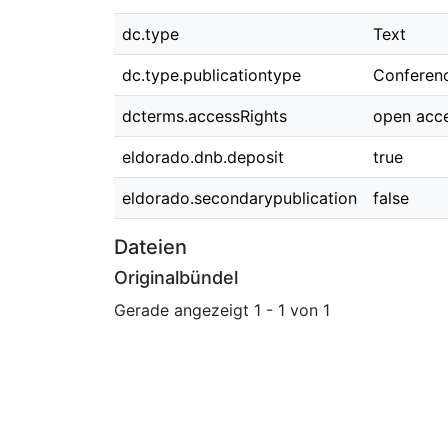
dc.type
Text
dc.type.publicationtype
Conferen
dcterms.accessRights
open acc
eldorado.dnb.deposit
true
eldorado.secondarypublication
false
Dateien
Originalbündel
Gerade angezeigt
1 - 1 von 1