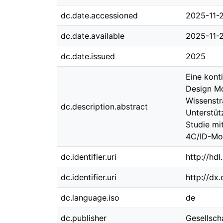
dc.date.accessioned
2025-11-
dc.date.available
2025-11-
dc.date.issued
2025
Eine kont
Design Mo
Wissenstr
dc.description.abstract
Unterstüt
Studie mi
4C/ID-Mod
dc.identifier.uri
http://hd
dc.identifier.uri
http://dx
dc.language.iso
de
dc.publisher
Gesellsch