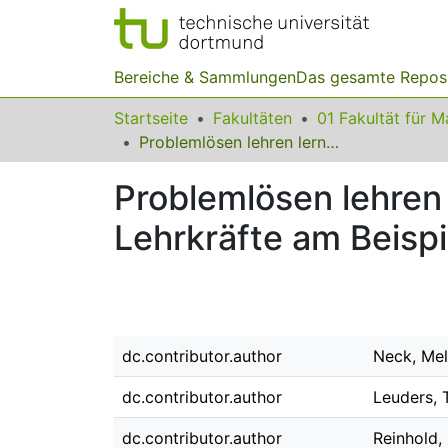
Bereiche & Sammlungen
Das gesamte Repos
Startseite
Fakultäten
Problemlösen lehren lernen: Eine 4C/ID-basierte Fortbildung für Lehrkräfte am Beispiel der Treppenzahlen
Problemlösen lehren 
Lehrkräfte am Beisp
dc.contributor.author
Neck, Mel
dc.contributor.author
Leuders, 
dc.contributor.author
Reinhold,