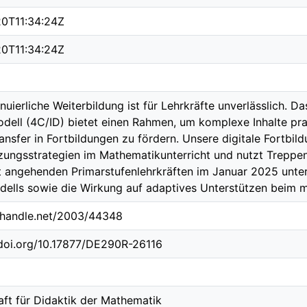
20T11:34:24Z
20T11:34:24Z
inuierliche Weiterbildung ist für Lehrkräfte unverlässlich. 
dell (4C/ID) bietet einen Rahmen, um komplexe Inhalte pra
ansfer in Fortbildungen zu fördern. Unsere digitale Fortbild
zungsstrategien im Mathematikunterricht und nutzt Treppen
t angehenden Primarstufenlehrkräften im Januar 2025 unte
ells sowie die Wirkung auf adaptives Unterstützen beim 
l.handle.net/2003/44348
.doi.org/10.17877/DE290R-26116
aft für Didaktik der Mathematik