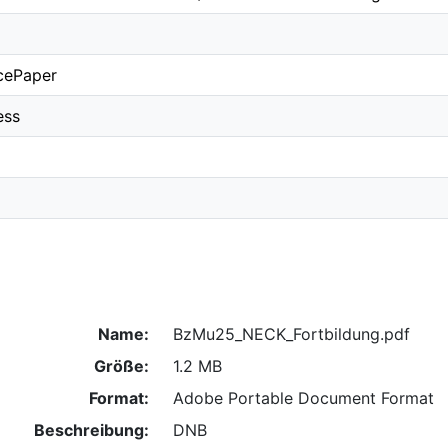
cePaper
ess
Name:
BzMu25_NECK_Fortbildung.pdf
Größe:
1.2 MB
Format:
Adobe Portable Document Format
Beschreibung:
DNB