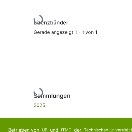
Lade...
Lizenzbündel
Gerade angezeigt
1 - 1 von 1
Lade...
Sammlungen
2025
Betrieben von
und
der
UB
ITMC
Technischen Universität