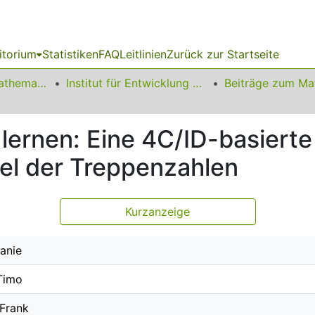
itorium
Statistiken
FAQ
Leitlinien
Zurück zur Startseite
01 Fakultät für Mathematik
Institut für Entwicklung und Erforschung des Mathematikunterrichts
lernen: Eine 4C/ID-basierte
iel der Treppenzahlen
Kurzanzeige
anie
Timo
 Frank