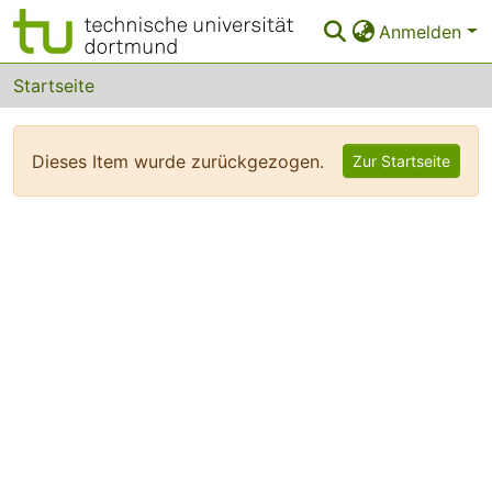
Anmelden
Bereiche & Sammlungen
Startseite
Das gesamte Repositorium
Dieses Item wurde zurückgezogen.
Zur Startseite
FAQ
Leitlinien
Zurück zur Startseite