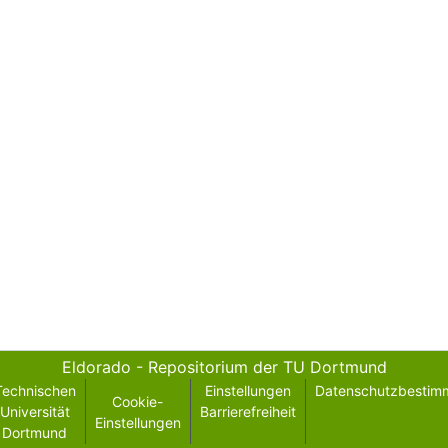
Eldorado - Repositorium der TU Dortmund
Technischen
Einstellungen
Datenschutzbestim
Cookie-
Universität
Barrierefreiheit
Einstellungen
Dortmund