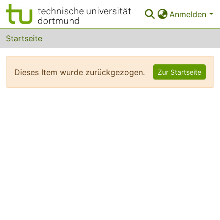
Anmelden
Bereiche & Sammlungen
Startseite
Das gesamte Repositorium
Dieses Item wurde zurückgezogen.
Zur Startseite
FAQ
Leitlinien
Zurück zur Startseite