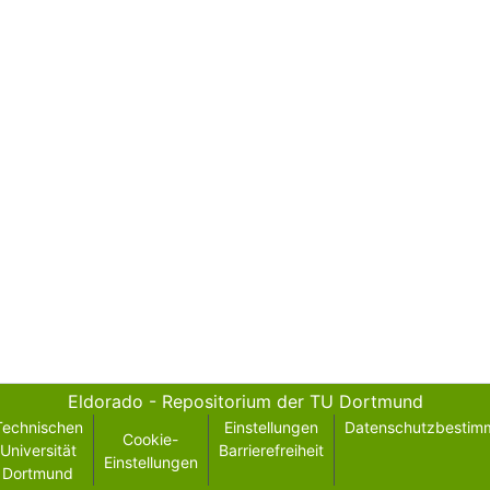
Eldorado - Repositorium der TU Dortmund
Technischen
Einstellungen
Datenschutzbestim
Cookie-
Universität
Barrierefreiheit
Einstellungen
Dortmund