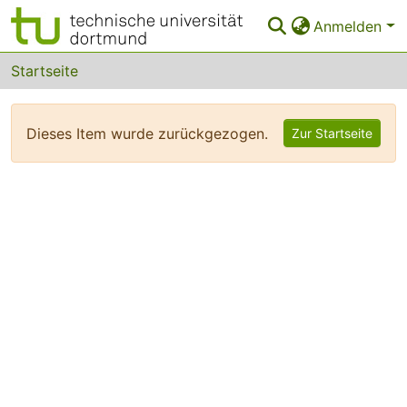
Anmelden
Bereiche & Sammlungen
Startseite
Das gesamte Repositorium
Dieses Item wurde zurückgezogen.
Zur Startseite
FAQ
Leitlinien
Zurück zur Startseite