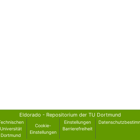
Eldorado - Repositorium der TU Dortmund
Technischen
Einstellungen
Datenschutzbestim
Cookie-
Universität
Barrierefreiheit
Einstellungen
Dortmund