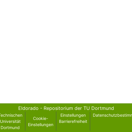
Eldorado - Repositorium der TU Dortmund
Technischen
Einstellungen
Datenschutzbestim
Cookie-
Universität
Barrierefreiheit
Einstellungen
Dortmund