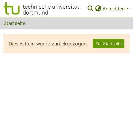
Anmelden
Bereiche & Sammlungen
Startseite
Das gesamte Repositorium
Dieses Item wurde zurückgezogen.
Zur Startseite
FAQ
Leitlinien
Zurück zur Startseite