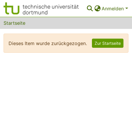
Anmelden
Bereiche & Sammlungen
Startseite
Das gesamte Repositorium
Dieses Item wurde zurückgezogen.
Zur Startseite
FAQ
Leitlinien
Zurück zur Startseite