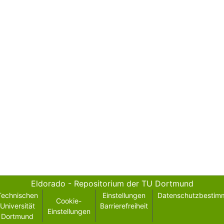
Eldorado - Repositorium der TU Dortmund
Technischen
Einstellungen
Datenschutzbestim
Cookie-
Universität
Barrierefreiheit
Einstellungen
Dortmund