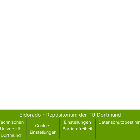
Eldorado - Repositorium der TU Dortmund
Technischen
Einstellungen
Datenschutzbestim
Cookie-
Universität
Barrierefreiheit
Einstellungen
Dortmund