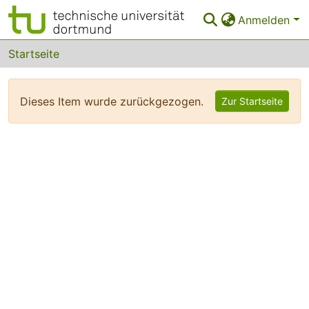
Anmelden
Bereiche & Sammlungen
Startseite
Das gesamte Repositorium
Dieses Item wurde zurückgezogen.
Zur Startseite
FAQ
Leitlinien
Zurück zur Startseite