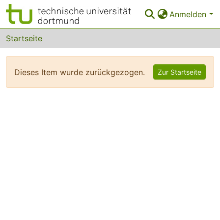
Anmelden
Bereiche & Sammlungen
Startseite
Das gesamte Repositorium
Dieses Item wurde zurückgezogen.
Zur Startseite
FAQ
Leitlinien
Zurück zur Startseite