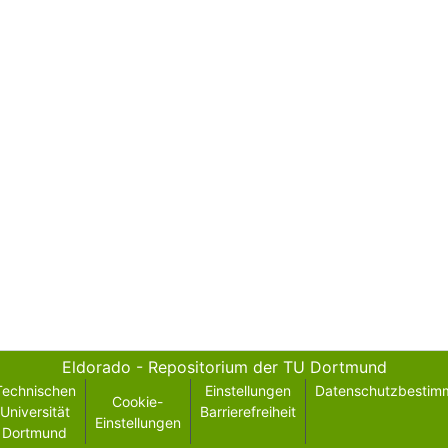
Eldorado - Repositorium der TU Dortmund
Technischen
Einstellungen
Datenschutzbestim
Cookie-
Universität
Barrierefreiheit
Einstellungen
Dortmund