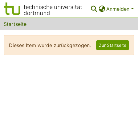
Anmelden
Bereiche & Sammlungen
Startseite
Das gesamte Repositorium
Dieses Item wurde zurückgezogen.
Zur Startseite
FAQ
Leitlinien
Zurück zur Startseite