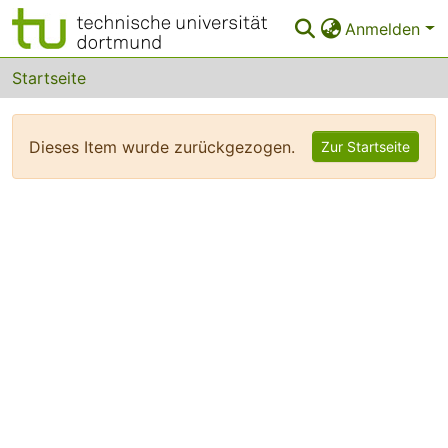
Anmelden
Bereiche & Sammlungen
Startseite
Das gesamte Repositorium
Dieses Item wurde zurückgezogen.
Zur Startseite
FAQ
Leitlinien
Zurück zur Startseite