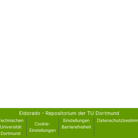
Eldorado - Repositorium der TU Dortmund
Technischen
Einstellungen
Datenschutzbestim
Cookie-
Universität
Barrierefreiheit
Einstellungen
Dortmund