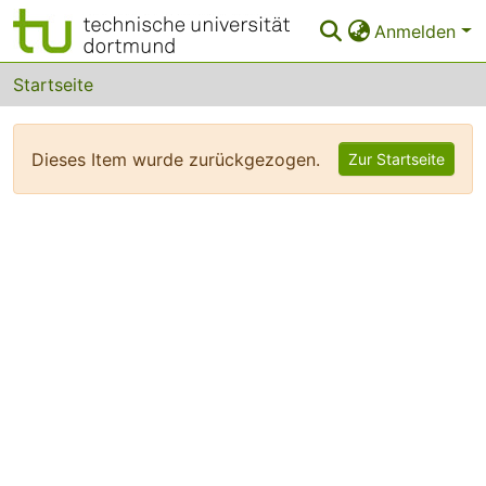
Anmelden
Bereiche & Sammlungen
Startseite
Das gesamte Repositorium
Dieses Item wurde zurückgezogen.
Zur Startseite
FAQ
Leitlinien
Zurück zur Startseite