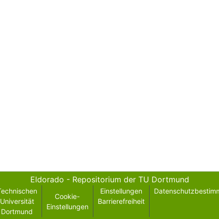
Eldorado - Repositorium der TU Dortmund
Technischen
Einstellungen
Datenschutzbestim
Cookie-
Universität
Barrierefreiheit
Einstellungen
Dortmund