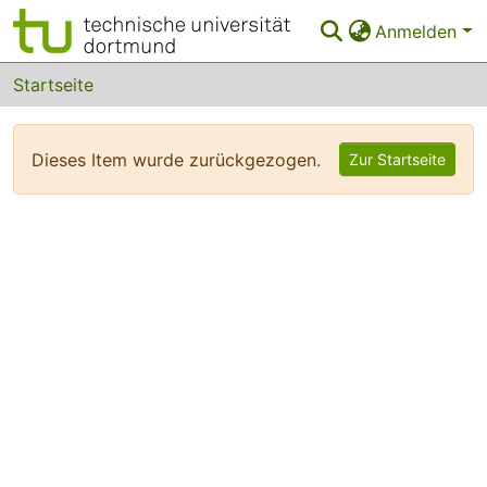
Anmelden
Bereiche & Sammlungen
Startseite
Das gesamte Repositorium
Dieses Item wurde zurückgezogen.
Zur Startseite
FAQ
Leitlinien
Zurück zur Startseite