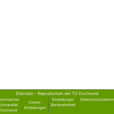
Eldorado - Repositorium der TU Dortmund
Technischen
Einstellungen
Datenschutzbestim
Cookie-
Universität
Barrierefreiheit
Einstellungen
Dortmund