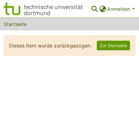
Anmelden
Bereiche & Sammlungen
Startseite
Das gesamte Repositorium
Dieses Item wurde zurückgezogen.
Zur Startseite
FAQ
Leitlinien
Zurück zur Startseite