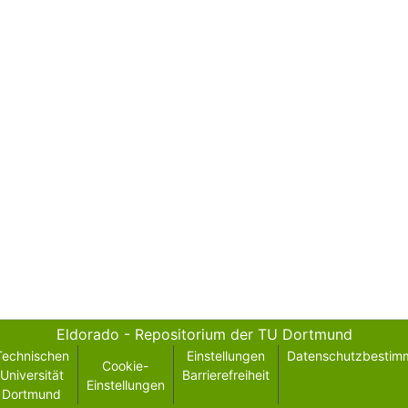
Eldorado - Repositorium der TU Dortmund
Technischen
Einstellungen
Datenschutzbestim
Cookie-
Universität
Barrierefreiheit
Einstellungen
Dortmund