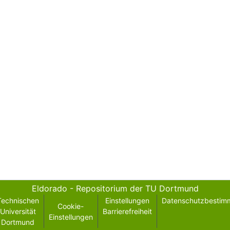
Eldorado - Repositorium der TU Dortmund
Technischen
Einstellungen
Datenschutzbestim
Cookie-
Universität
Barrierefreiheit
Einstellungen
Dortmund