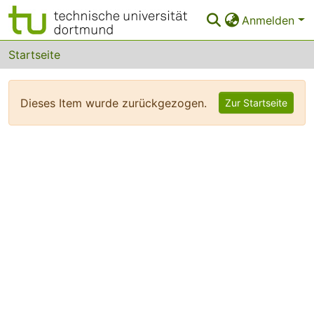
Anmelden
Bereiche & Sammlungen
Startseite
Das gesamte Repositorium
Dieses Item wurde zurückgezogen.
Zur Startseite
FAQ
Leitlinien
Zurück zur Startseite