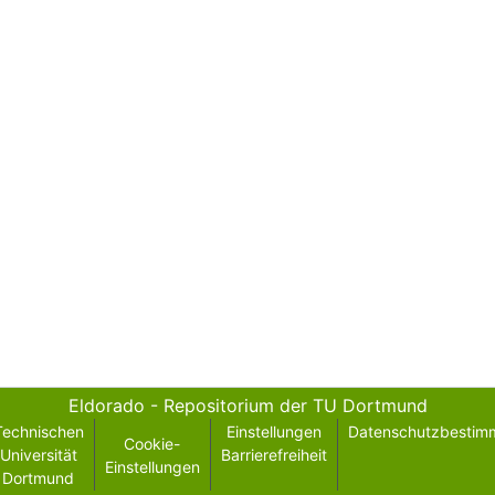
Eldorado - Repositorium der TU Dortmund
Technischen
Einstellungen
Datenschutzbestim
Cookie-
Universität
Barrierefreiheit
Einstellungen
Dortmund