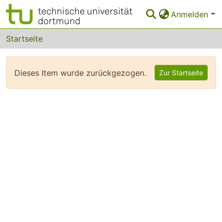
Anmelden
Bereiche & Sammlungen
Startseite
Das gesamte Repositorium
Dieses Item wurde zurückgezogen.
Zur Startseite
FAQ
Leitlinien
Zurück zur Startseite