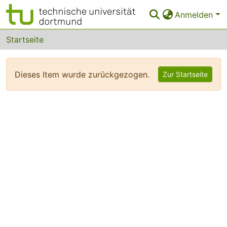
Anmelden
Bereiche & Sammlungen
Startseite
Das gesamte Repositorium
Dieses Item wurde zurückgezogen.
Zur Startseite
FAQ
Leitlinien
Zurück zur Startseite