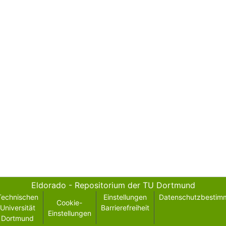
Eldorado - Repositorium der TU Dortmund
Technischen
Einstellungen
Datenschutzbestim
Cookie-
Universität
Barrierefreiheit
Einstellungen
Dortmund