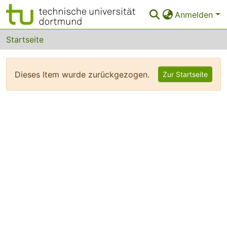
Anmelden
Bereiche & Sammlungen
Startseite
Das gesamte Repositorium
Dieses Item wurde zurückgezogen.
Zur Startseite
FAQ
Leitlinien
Zurück zur Startseite