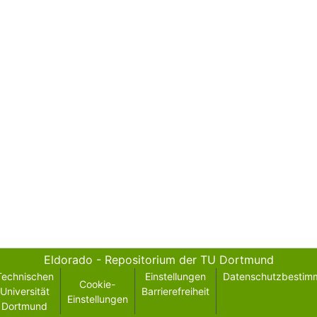
Eldorado - Repositorium der TU Dortmund
Technischen
Einstellungen
Datenschutzbestim
Cookie-
Universität
Barrierefreiheit
Einstellungen
Dortmund