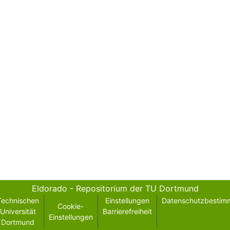
Eldorado - Repositorium der TU Dortmund
Technischen
Einstellungen
Datenschutzbestim
Cookie-
Universität
Barrierefreiheit
Einstellungen
Dortmund