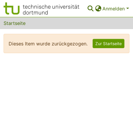
Anmelden
Bereiche & Sammlungen
Startseite
Das gesamte Repositorium
Dieses Item wurde zurückgezogen.
Zur Startseite
FAQ
Leitlinien
Zurück zur Startseite