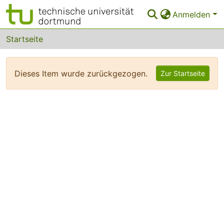
Anmelden
Bereiche & Sammlungen
Startseite
Das gesamte Repositorium
Dieses Item wurde zurückgezogen.
Zur Startseite
FAQ
Leitlinien
Zurück zur Startseite