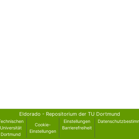
Eldorado - Repositorium der TU Dortmund
Technischen
Einstellungen
Datenschutzbestim
Cookie-
Universität
Barrierefreiheit
Einstellungen
Dortmund