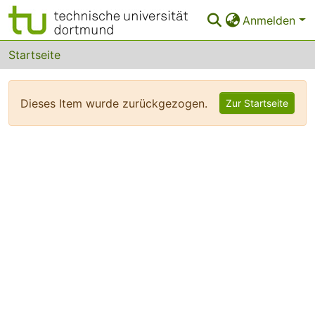
Anmelden
Bereiche & Sammlungen
Startseite
Das gesamte Repositorium
Dieses Item wurde zurückgezogen.
Zur Startseite
FAQ
Leitlinien
Zurück zur Startseite