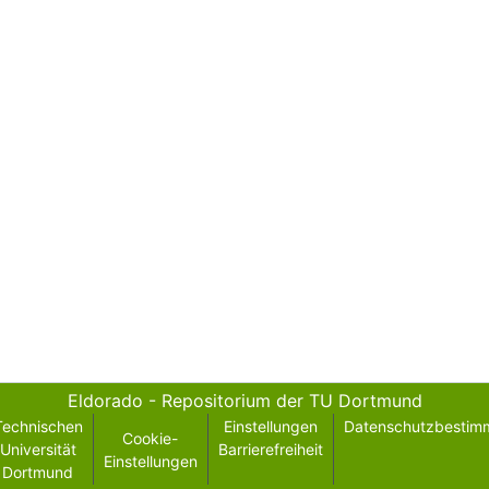
Eldorado - Repositorium der TU Dortmund
Technischen
Einstellungen
Datenschutzbestim
Cookie-
Universität
Barrierefreiheit
Einstellungen
Dortmund