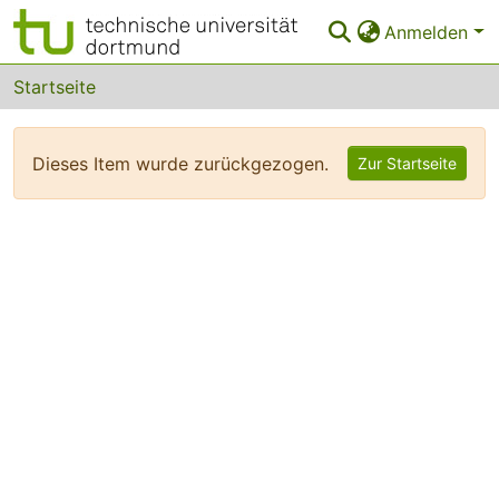
Anmelden
Bereiche & Sammlungen
Startseite
Das gesamte Repositorium
Dieses Item wurde zurückgezogen.
Zur Startseite
FAQ
Leitlinien
Zurück zur Startseite