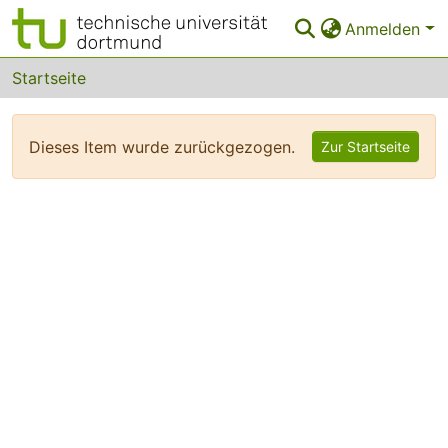
Anmelden
Bereiche & Sammlungen
Startseite
Das gesamte Repositorium
Dieses Item wurde zurückgezogen.
Zur Startseite
FAQ
Leitlinien
Zurück zur Startseite