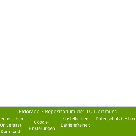
Eldorado - Repositorium der TU Dortmund
Technischen
Einstellungen
Datenschutzbestim
Cookie-
Universität
Barrierefreiheit
Einstellungen
Dortmund