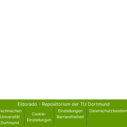
Eldorado - Repositorium der TU Dortmund
Technischen
Einstellungen
Datenschutzbestim
Cookie-
Universität
Barrierefreiheit
Einstellungen
Dortmund