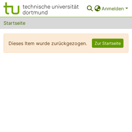
Anmelden
Bereiche & Sammlungen
Startseite
Das gesamte Repositorium
Dieses Item wurde zurückgezogen.
Zur Startseite
FAQ
Leitlinien
Zurück zur Startseite