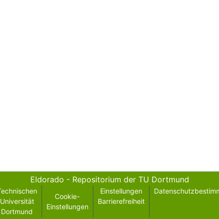
Eldorado - Repositorium der TU Dortmund
Technischen
Einstellungen
Datenschutzbestim
Cookie-
Universität
Barrierefreiheit
Einstellungen
Dortmund