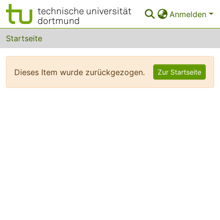
Anmelden
Bereiche & Sammlungen
Startseite
Das gesamte Repositorium
Dieses Item wurde zurückgezogen.
Zur Startseite
FAQ
Leitlinien
Zurück zur Startseite