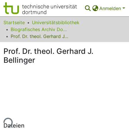
Anmelden
Bereiche & Sammlungen
Startseite
Universitätsbibliothek
Biografisches Archiv Dortmunder Universitätsprofessorinnen und -professoren
Das gesamte Repositorium
Prof. Dr. theol. Gerhard J. Bellinger
Statistiken
Prof. Dr. theol. Gerhard J.
FAQ
Bellinger
Leitlinien
Zurück zur Startseite
ade...
Dateien