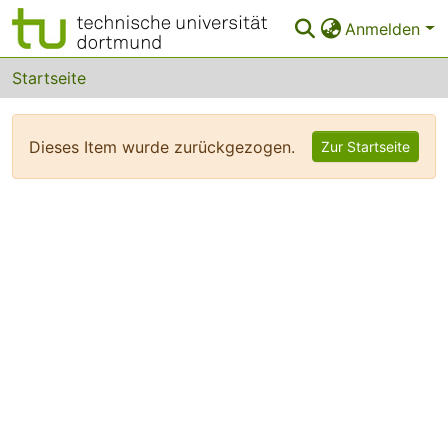
Anmelden
Bereiche & Sammlungen
Startseite
Das gesamte Repositorium
Dieses Item wurde zurückgezogen.
Zur Startseite
FAQ
Leitlinien
Zurück zur Startseite