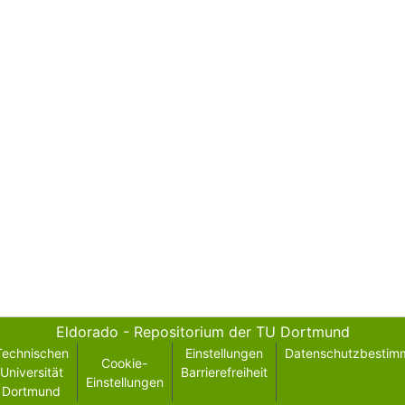
Eldorado - Repositorium der TU Dortmund
Technischen
Einstellungen
Datenschutzbestim
Cookie-
Universität
Barrierefreiheit
Einstellungen
Dortmund