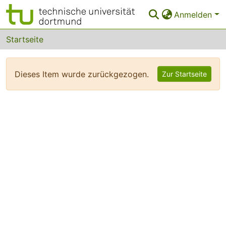
Anmelden
Bereiche & Sammlungen
Startseite
Das gesamte Repositorium
Dieses Item wurde zurückgezogen.
Zur Startseite
FAQ
Leitlinien
Zurück zur Startseite