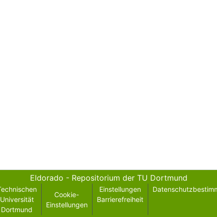
Eldorado - Repositorium der TU Dortmund
Technischen
Einstellungen
Datenschutzbestim
Cookie-
Universität
Barrierefreiheit
Einstellungen
Dortmund