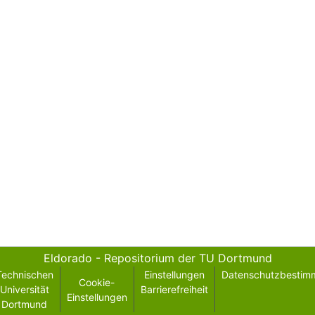
Eldorado - Repositorium der TU Dortmund
Technischen
Einstellungen
Datenschutzbestim
Cookie-
Universität
Barrierefreiheit
Einstellungen
Dortmund