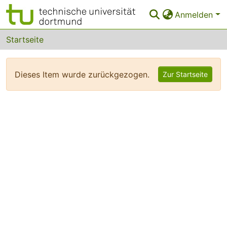
Anmelden
Bereiche & Sammlungen
Startseite
Das gesamte Repositorium
Dieses Item wurde zurückgezogen.
Zur Startseite
FAQ
Leitlinien
Zurück zur Startseite