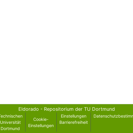
Eldorado - Repositorium der TU Dortmund
Technischen
Einstellungen
Datenschutzbestim
Cookie-
Universität
Barrierefreiheit
Einstellungen
Dortmund