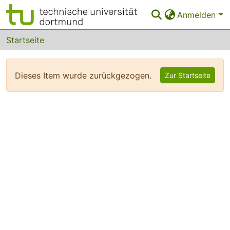
Anmelden
Bereiche & Sammlungen
Startseite
Das gesamte Repositorium
Dieses Item wurde zurückgezogen.
Zur Startseite
FAQ
Leitlinien
Zurück zur Startseite