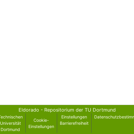
Eldorado - Repositorium der TU Dortmund
Technischen
Einstellungen
Datenschutzbestim
Cookie-
Universität
Barrierefreiheit
Einstellungen
Dortmund