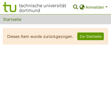
Anmelden
Bereiche & Sammlungen
Startseite
Das gesamte Repositorium
Dieses Item wurde zurückgezogen.
Zur Startseite
FAQ
Leitlinien
Zurück zur Startseite