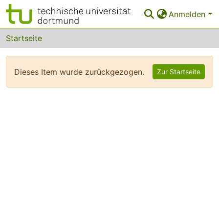
Anmelden
Bereiche & Sammlungen
Startseite
Das gesamte Repositorium
Dieses Item wurde zurückgezogen.
Zur Startseite
FAQ
Leitlinien
Zurück zur Startseite