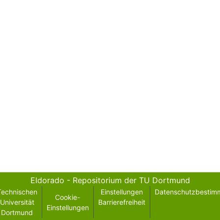
Eldorado - Repositorium der TU Dortmund
Technischen
Einstellungen
Datenschutzbestim
Cookie-
Universität
Barrierefreiheit
Einstellungen
Dortmund