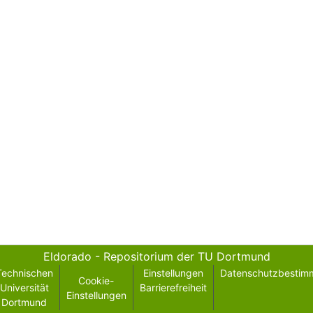
Eldorado - Repositorium der TU Dortmund
Technischen
Einstellungen
Datenschutzbestim
Cookie-
Universität
Barrierefreiheit
Einstellungen
Dortmund