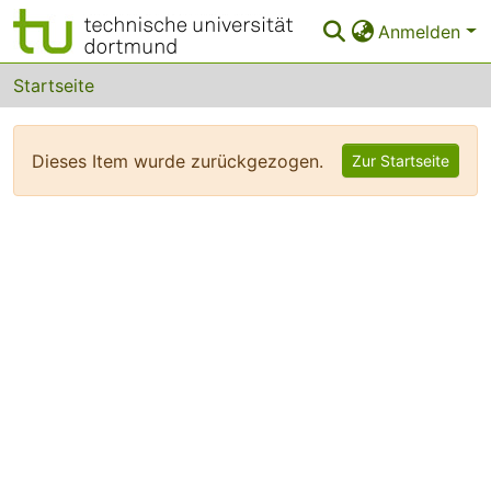
Anmelden
Bereiche & Sammlungen
Startseite
Das gesamte Repositorium
Dieses Item wurde zurückgezogen.
Zur Startseite
FAQ
Leitlinien
Zurück zur Startseite