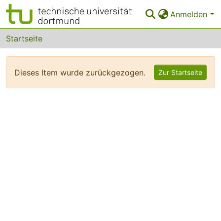
Anmelden
Bereiche & Sammlungen
Startseite
Das gesamte Repositorium
Dieses Item wurde zurückgezogen.
Zur Startseite
FAQ
Leitlinien
Zurück zur Startseite