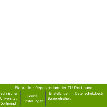
Eldorado - Repositorium der TU Dortmund
Technischen
Einstellungen
Datenschutzbestim
Cookie-
Universität
Barrierefreiheit
Einstellungen
Dortmund