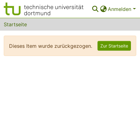
Anmelden
Bereiche & Sammlungen
Startseite
Das gesamte Repositorium
Dieses Item wurde zurückgezogen.
Zur Startseite
FAQ
Leitlinien
Zurück zur Startseite