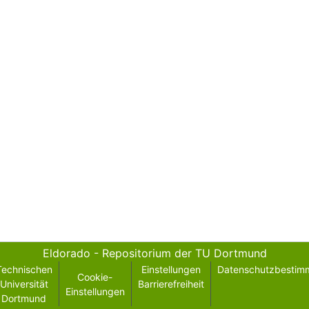
Eldorado - Repositorium der TU Dortmund
Technischen
Einstellungen
Datenschutzbestim
Cookie-
Universität
Barrierefreiheit
Einstellungen
Dortmund